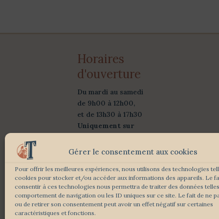
Horaires
d'ouverture
Du mardi au samedi
de 9h00 à 12h00,
et de 13h30 à 17h30
Uniquement sur
rendez-vous
Gérer le consentement aux cookies
Suivez-Nous :
Pour offrir les meilleures expériences, nous utilisons des technologies tel
cookies pour stocker et/ou accéder aux informations des appareils. Le fa
consentir à ces technologies nous permettra de traiter des données telles
comportement de navigation ou les ID uniques sur ce site. Le fait de ne p
ou de retirer son consentement peut avoir un effet négatif sur certaines
caractéristiques et fonctions.