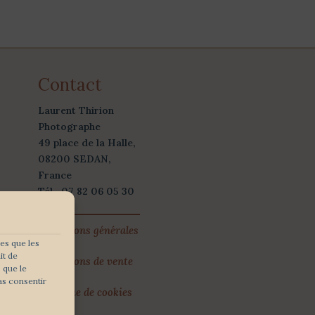
Contact
Laurent Thirion
Photographe
49 place de la Halle,
08200 SEDAN,
France
Tél . 07 82 06 05 30
Conditions générales
les que les
it de
Conditions de vente
 que le
as consentir
Politique de cookies