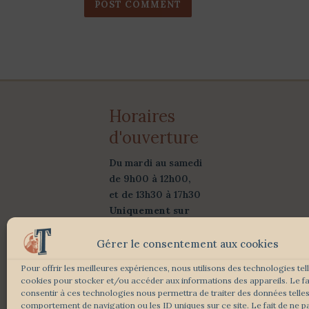
Horaires
d'ouverture
Du mardi au samedi
de 9h00 à 12h00,
et de 13h30 à 17h30
Uniquement sur
rendez-vous
Gérer le consentement aux cookies
Suivez-Nous :
Pour offrir les meilleures expériences, nous utilisons des technologies tel
cookies pour stocker et/ou accéder aux informations des appareils. Le fa
consentir à ces technologies nous permettra de traiter des données telles
comportement de navigation ou les ID uniques sur ce site. Le fait de ne p