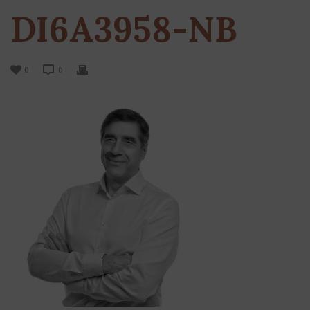
DI6A3958-NB
0
0