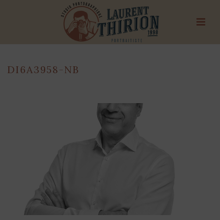
DI6A3958-NB