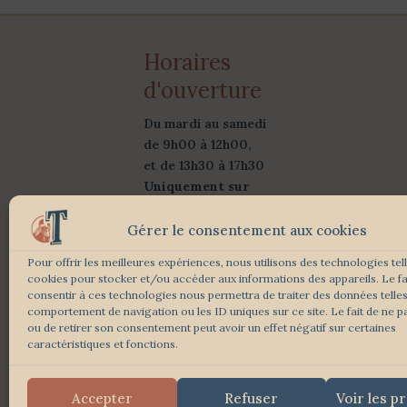
Horaires
d'ouverture
Du mardi au samedi
de 9h00 à 12h00,
et de 13h30 à 17h30
Uniquement sur
rendez-vous
Gérer le consentement aux cookies
Suivez-Nous :
Pour offrir les meilleures expériences, nous utilisons des technologies tel
cookies pour stocker et/ou accéder aux informations des appareils. Le fa
consentir à ces technologies nous permettra de traiter des données telles
comportement de navigation ou les ID uniques sur ce site. Le fait de ne p
ou de retirer son consentement peut avoir un effet négatif sur certaines
caractéristiques et fonctions.
Accepter
Refuser
Voir les p