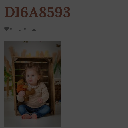
DI6A8593
0
0