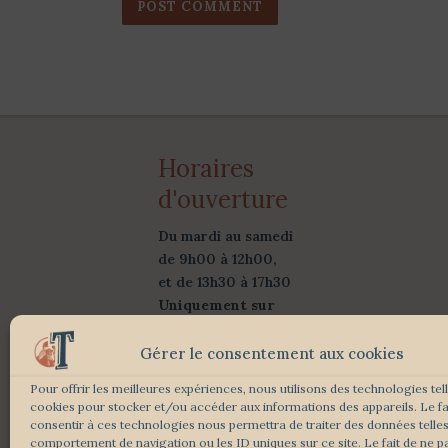
Horaires
d'ouverture
Du mardi au samedi
de 9h00 à 12h00,
et de 13h30 à 17h30
Uniquement sur
rendez-vous
Gérer le consentement aux cookies
Suivez-Nous :
Pour offrir les meilleures expériences, nous utilisons des technologies tel
cookies pour stocker et/ou accéder aux informations des appareils. Le fa
consentir à ces technologies nous permettra de traiter des données telles
comportement de navigation ou les ID uniques sur ce site. Le fait de ne p