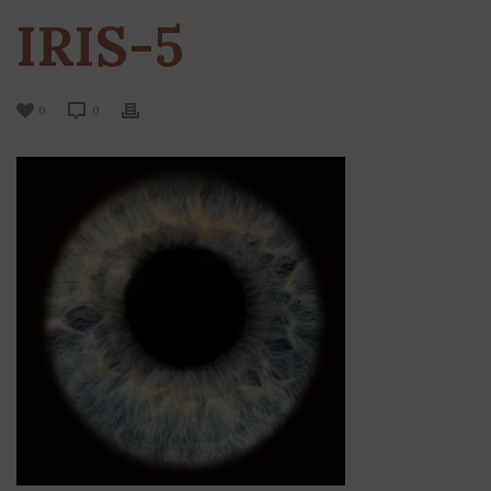
IRIS-5
0
0