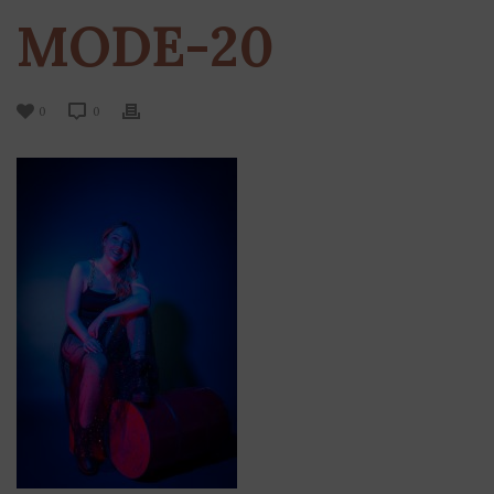
MODE-20
0
0