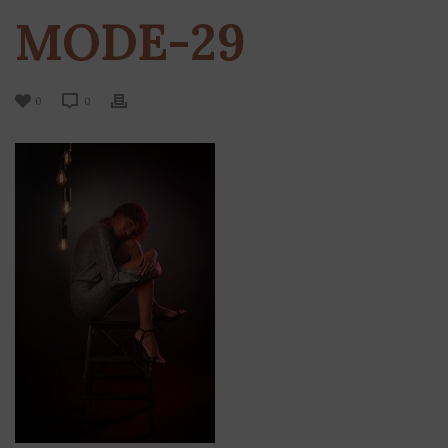
MODE-29
0
0